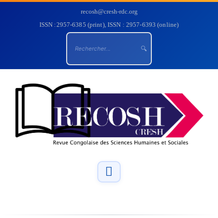
recosh@cresh-rdc.org
ISSN :2957-6385 (print), ISSN : 2957-6393 (online)
🔍